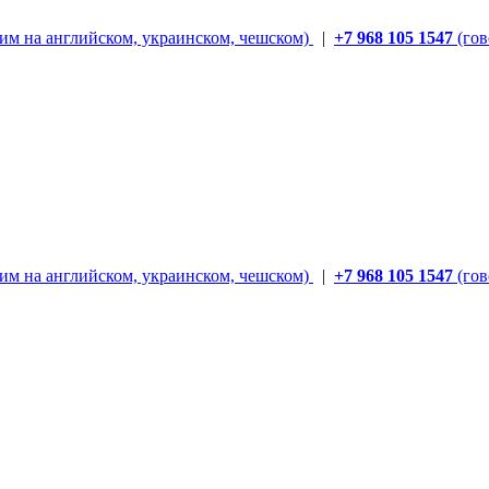
им на английском, украинском, чешском)
|
+7 968 105 1547
(гов
им на английском, украинском, чешском)
|
+7 968 105 1547
(гов