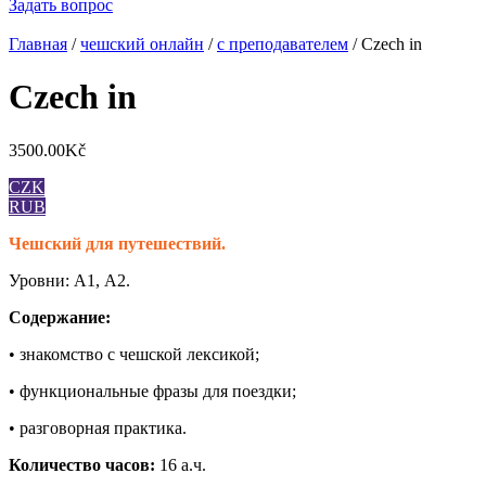
Задать вопрос
Главная
/
чешский онлайн
/
с преподавателем
/ Czech in
Czech in
3500.00
Kč
CZK
RUB
Чешский для путешествий.
Уровни: А1, А2.
Содержание:
• знакомство с чешской лексикой;
• функциональные фразы для поездки;
• разговорная практика.
Количество часов:
16 а.ч.