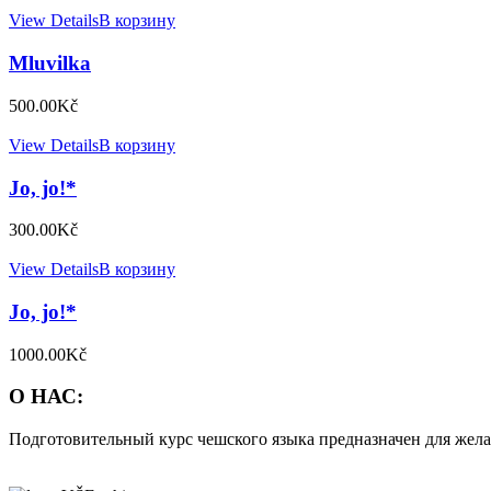
View Details
В корзину
Mluvilka
500.00
Kč
View Details
В корзину
Jo, jo!*
300.00
Kč
View Details
В корзину
Jo, jo!*
1000.00
Kč
О НАС:
Подготовительный курс чешского языка предназначен для жела