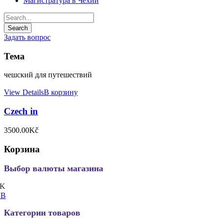
Магистратура в Чехии
Задать вопрос
Тема
чешский для путешествий
View Details
В корзину
Czech in
3500.00
Kč
Корзина
Выбор валюты магазина
K
UB
Категории товаров