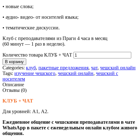
• новые слова;
• аудио- видео- от носителей языка;
• тематические дискуссии.
Клуб с преподавателями из Праги 4 часа в месяц
(60 минут — 1 раз в неделю).
Количество товара КЛУБ + ЧАТ
В корзину
Categories:
клуб
,
пакетные предложения
,
чат
,
чешский онлайн
Tags:
изучение чешского
,
чешский онлайн
,
чешский с
носителем
Описание
Отзывы (0)
КЛУБ + ЧАТ
Для уровней: А1, А2.
Ежедневное общение с чешскими преподавателями в чате
WhatsApp в пакете с еженедельным онлайн клубом живого
общения.