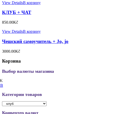
View Details
В корзину
КЛУБ + ЧАТ
850.00
Kč
View Details
В корзину
Чешский самоучитель + Jo, jo
3000.00
Kč
Корзина
Выбор валюты магазина
K
UB
Категории товаров
Конвертер валют