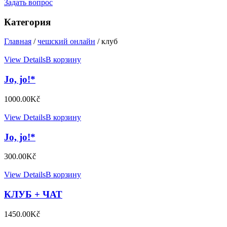
Задать вопрос
Категория
Главная
/
чешский онлайн
/ клуб
View Details
В корзину
Jo, jo!*
1000.00
Kč
View Details
В корзину
Jo, jo!*
300.00
Kč
View Details
В корзину
КЛУБ + ЧАТ
1450.00
Kč