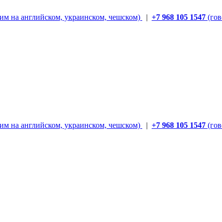
им на английском, украинском, чешском)
|
+7 968 105 1547
(гов
им на английском, украинском, чешском)
|
+7 968 105 1547
(гов