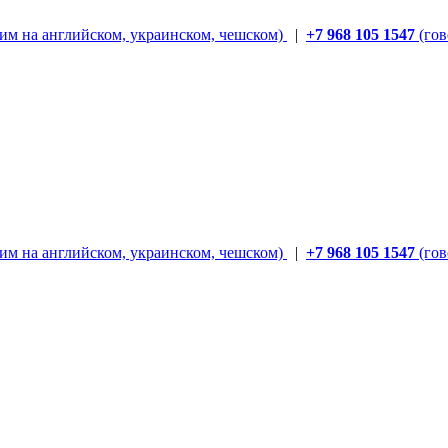
им на английском, украинском, чешском)
|
+7 968 105 1547
(гов
им на английском, украинском, чешском)
|
+7 968 105 1547
(гов