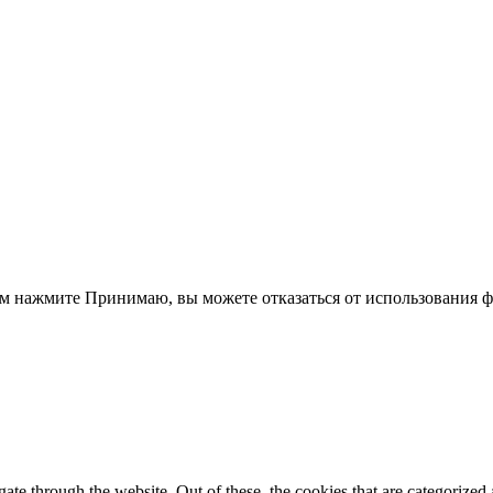
ом нажмите
Принимаю
, вы можете отказаться от использования 
e through the website. Out of these, the cookies that are categorized a