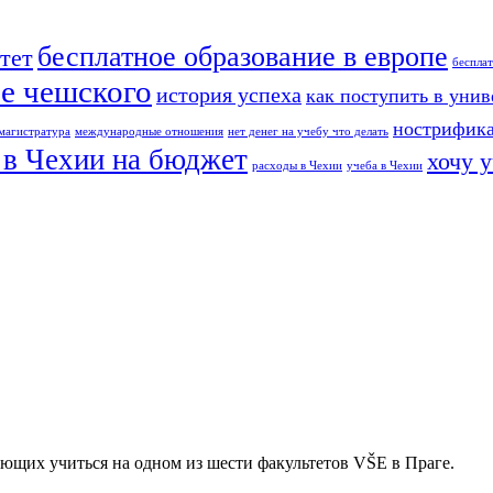
бесплатное образование в европе
тет
беспла
е чешского
история успеха
как поступить в унив
нострифик
магистратура
международные отношения
нет денег на учебу что делать
 в Чехии на бюджет
хочу 
расходы в Чехии
учеба в Чехии
ющих учиться на одном из шести факультетов VŠE в Праге.