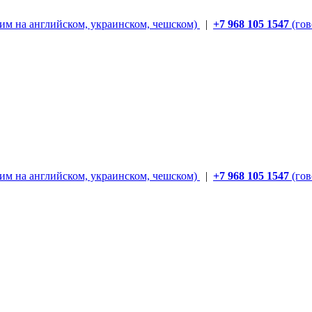
им на английском, украинском, чешском)
|
+7 968 105 1547
(гов
им на английском, украинском, чешском)
|
+7 968 105 1547
(гов