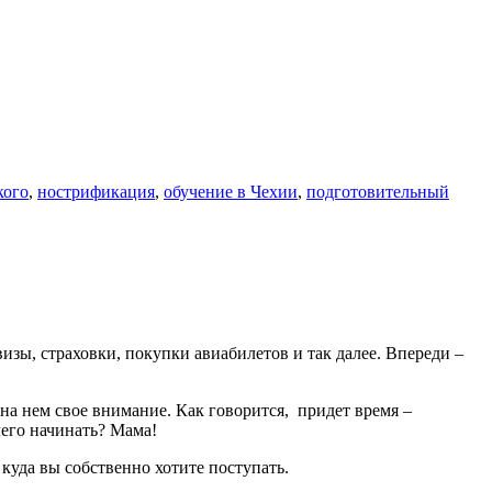
кого
,
нострификация
,
обучение в Чехии
,
подготовительный
изы, страховки, покупки авиабилетов и так далее. Впереди –
на нем свое внимание. Как говорится, придет время –
чего начинать? Мама!
куда вы собственно хотите поступать.