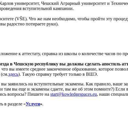
Карлов университет, Чешский Аграрный университет и Техничес
проведения вступительной кампании.
итете (VŠE). Что же нам необходимо, чтобы пройти эту процед
вы радостно потираете руки).
ожение к аттестату, справка из школы о количестве часов по пре
иезда в Чешскую республику вы должны сделать апостиль атт
 что вы имеете среднее законченное образование, которое позво
(см.
здесь
). Такую справку требует только в ВШЭ.
 вы заявились на вступительные экзамены. Как правило, ваше за
и там вы еще и экзамены сдаете, вы же об этом помните?) Если 
лись вопросы? Пишите на
start@kowledgespaces.eu
, наши специал
ь в разделе «
Услуги
»
.