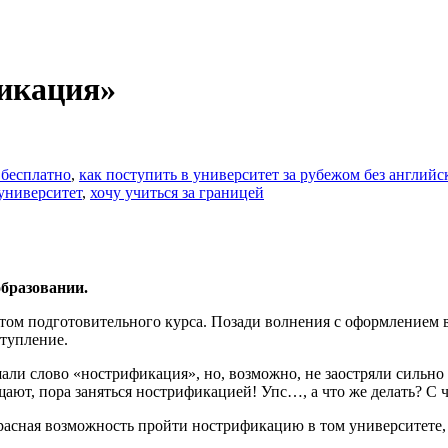
фикация»
 бесплатно
,
как поступить в университет за рубежом без английс
университет
,
хочу учиться за границей
образовании.
нтом подготовительного курса. Позади волнения с оформлением в
ступление.
ли слово «нострификация», но, возможно, не заостряли сильно 
бщают, пора заняться нострификацией! Упс…, а что же делать? С 
расная возможность пройти нострификацию в том университете, 