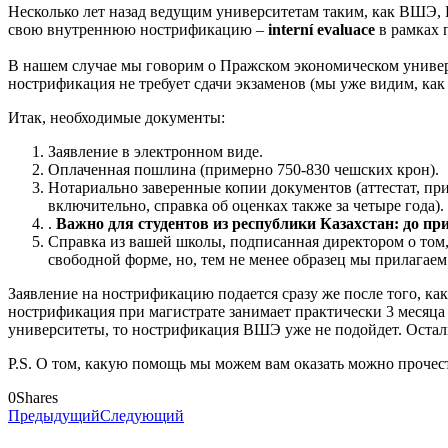
Несколько лет назад ведущим университетам таким, как ВШЭ, 
свою внутреннюю нострификацию –
interní evaluace
в рамках 
В нашем случае мы говорим о Пражском экономическом универс
нострификация
не требует сдачи экзаменов
(мы уже видим, как 
Итак, необходимые документы:
Заявление в электронном виде.
Оплаченная пошлина (примерно 750-830 чешских крон).
Нотариально заверенные копии документов (аттестат, прил
включительно, справка об оценках также за четыре года).
.
Важно для студентов из республики Казахстан: до пр
Справка из вашей школы, подписанная директором о том,
свободной форме, но, тем не менее образец мы прилагаем 
Заявление на нострификацию подается сразу же после того, как
нострификация при магистрате занимает практически 3 месяца 
университеты, то нострификация ВШЭ уже
не подойдет
. Оста
P.S. О том, какую помощь мы можем вам оказать можно прочест
0
Shares
Предыдущий
Следующий