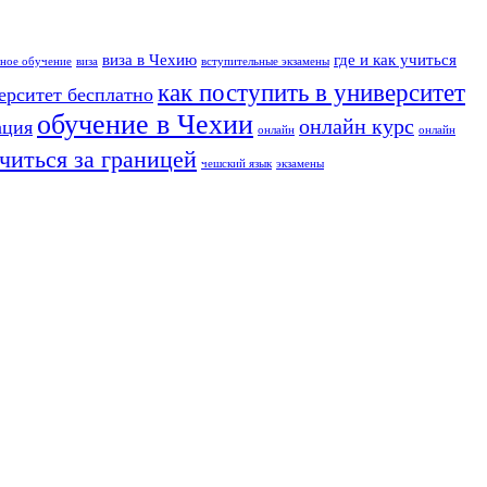
виза в Чехию
где и как учиться
тное обучение
виза
вступительные экзамены
как поступить в университет
ерситет бесплатно
обучение в Чехии
онлайн курс
ация
онлайн
онлайн
учиться за границей
чешский язык
экзамены