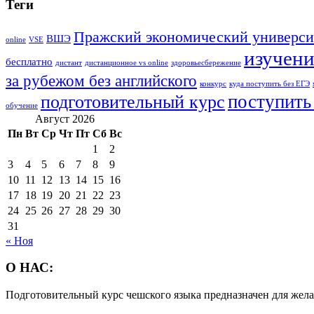
Теги
Пражский экономический универси
ВШЭ
online
VSE
изучени
бесплатно
дистант
дистанционное vs online
здоровьесбережение
за рубежом без английского
конкурс
куда поступить без ЕГЭ
поступить
подготовительный курс
обучение
Август 2026
Пн
Вт
Ср
Чт
Пт
Сб
Вс
1
2
3
4
5
6
7
8
9
10
11
12
13
14
15
16
17
18
19
20
21
22
23
24
25
26
27
28
29
30
31
« Ноя
О НАС:
Подготовительный курс чешского языка предназначен для жела