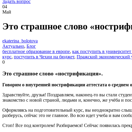
Задать вопрос
04
Май
Это страшное слово «ностри
ekaterina_bolotova
Актуально
,
Блог
бесплатное образование в европе
,
как поступить в университет
курс
,
поступить в Чехии на бюджет
,
Пражский экономический 
0
Это страшное слово «нострификация».
Говорим о внутренней нострификации аттестата о среднем 
Здравствуйте, друзья! Поздравляем, наконец-то вы стали студе
знакомство с новой страной, людьми и, конечно, же учёба и по
Оформляясь на подготовительный курс, вы неоднократно слыша
разберусь, сейчас это не главное. Во всю идет учеба и вам соо
Стоп! Все под контролем! Разбираемся! Сейчас появилась прек