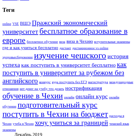
Теги
Пражский экономический
ВШЭ
online
VSE
бесплатное образование в
университет
европе
виза в Чехию
бесплатное обучение
виза
вступительные экзамены
где и как учиться бесплатно
дистант
дистанционное vs online
изучение чешского
история
здоровьесбережение
как
успеха
как поступить в университет бесплатно
поступить в университет за рубежом без
английского
конкурс
куда поступить без ЕГЭ
магистратура
международные
нострификация
отношения
нет денег на учебу что делать
обучение в Чехии
онлайн курс
онлайн
онлайн
подготовительный курс
обучение
поступить в Чехии на бюджет
расходы в
хочу учиться за границей
Чехии
учеба в Чехии
чешский язык
экзамены
Декабрь 2019