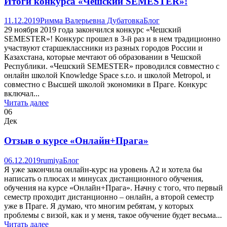
Итоги конкурса «Чешский SEMESTER»!
11.12.2019
Римма Валерьевна Дубатовка
Блог
29 ноября 2019 года закончился конкурс «Чешский
SEMESTER»! Конкурс прошел в 3-й раз и в нем традиционно
участвуют старшеклассники из разных городов России и
Казахстана, которые мечтают об образовании в Чешской
Республики. «Чешский SEMESTER» проводился совместно с
онлайн школой Knowledge Space s.r.o. и школой Metropol, и
совместно с Высшей школой экономики в Праге. Конкурс
включал...
Читать далее
06
Дек
Отзыв о курсе «Онлайн+Прага»
06.12.2019
rumiya
Блог
Я уже закончила онлайн-курс на уровень А2 и хотела бы
написать о плюсах и минусах дистанционного обучения,
обучения на курсе «Онлайн+Прага». Начну с того, что первый
семестр проходит дистанционно – онлайн, а второй семестр
уже в Праге. Я думаю, что многим ребятам, у которых
проблемы с визой, как и у меня, такое обучение будет весьма...
Читать далее